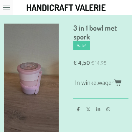
HANDICRAFT VALERIE
Ga
direct
naar
de
3 in 1 bowl met
hoofdinhoud
spork
Sale!
€ 4,50
€ 14,95
In winkelwagen
D
D
S
D
e
e
h
e
l
e
a
l
e
l
r
e
n
e
n